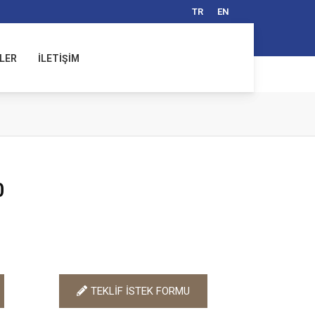
TR
EN
LER
İLETİŞİM
0
TEKLİF İSTEK FORMU