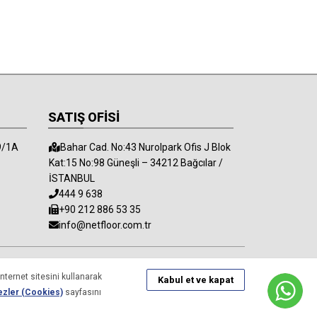
SATIŞ OFİSİ
9/1A
Bahar Cad. No:43 Nurolpark Ofis J Blok
Kat:15 No:98 Güneşli – 34212 Bağcılar /
İSTANBUL
444 9 638
+90 212 886 53 35
info@netfloor.com.tr
nternet sitesini kullanarak
Kabul et ve kapat
zler (Cookies)
sayfasını