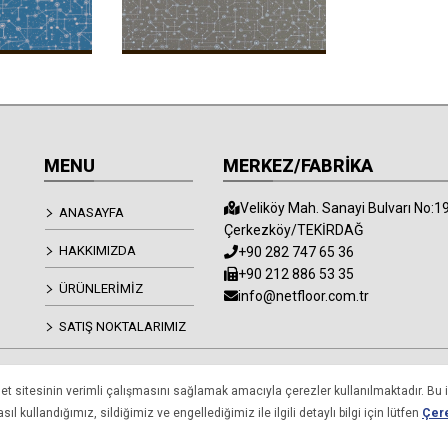
MENU
MERKEZ/FABRİKA
Veliköy Mah. Sanayi Bulvarı No:1
ANASAYFA
Çerkezköy/TEKİRDAĞ
HAKKIMIZDA
+90 282 747 65 36
+90 212 886 53 35
ÜRÜNLERİMİZ
info@netfloor.com.tr
SATIŞ NOKTALARIMIZ
net sitesinin verimli çalışmasını sağlamak amacıyla çerezler kullanılmaktadır. Bu i
arkasıdır.” Copyright 2024
l kullandığımız, sildiğimiz ve engellediğimiz ile ilgili detaylı bilgi için lütfen
Çere