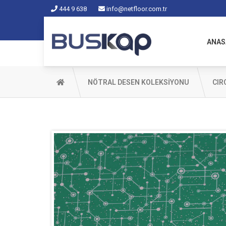
444 9 638
info@netfloor.com.tr
ANAS
NÖTRAL DESEN KOLEKSİYONU
CIR