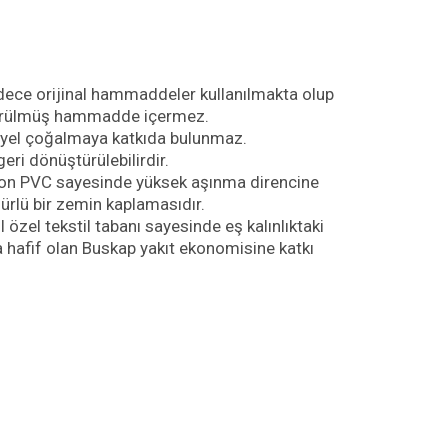
dece orijinal hammaddeler kullanılmakta olup
türülmüş hammadde içermez.
riyel çoğalmaya katkıda bulunmaz.
ri dönüştürülebilirdir.
yon PVC sayesinde yüksek aşınma direncine
rlü bir zemin kaplamasıdır.
l özel tekstil tabanı sayesinde eş kalınlıktaki
 hafif olan Buskap yakıt ekonomisine katkı