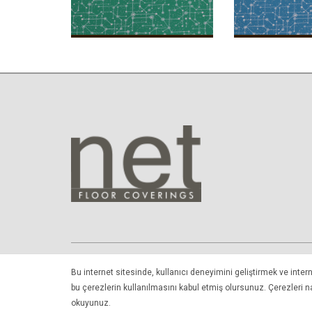
Bu internet sitesinde, kullanıcı deneyimini geliştirmek ve inter
bir Net Zemin Kaplamaları San. ve Tic. A.Ş. m
bu çerezlerin kullanılmasını kabul etmiş olursunuz. Çerezleri nası
okuyunuz.